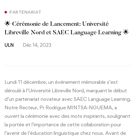
🌟
PARTENARIAT
🌟 Cérémonie de Lancement: Université
Cérémonie
Libreville Nord et SAEC Language Learning 🌟
de
ULN
Déc 14, 2023
Lancement:
Université
Libreville
Lundi 11 décembre, un événement mémorable s’est
déroulé à l’Université Libreville Nord, marquant le début
Nord
d’un partenariat novateur avec SAEC Language Learning.
et
Notre Recteur, Pr Rodrigue MINTSA-NGUEMA, a
ouvert la cérémonie avec des mots inspirants, soulignant
SAEC
la portée et l’importance de cette collaboration pour
Language
l’avenir de l’éducation linguistique chez nous. Avant de